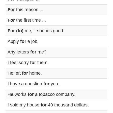
For
this reason ...
For
the first time ...
For (to)
me, it sounds good.
Apply
for
a job.
Any letters
for
me?
I feel sorry
for
them.
He left
for
home.
I have a question
for
you.
He works
for
a tobacco company.
I sold my house
for
40 thousand dollars.