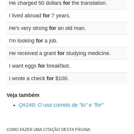
He charged 50 dollars
for
the translation.
I lived abroad
for
7 years.
He's very strong
for
an old man.
I'm looking
for
a job.
He received a grant
for
studying medicine.
I want eggs
for
breakfast.
I wrote a check
for
$100.
Veja também
Q#249:
O uso correto de
"to"
e
"for"
COMO FAZER UMA CITAÇÃO DESTA PÁGINA: