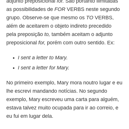
adjunto preposicional
for.
São portanto ilimitadas
as possibilidades de
FOR
VERBS neste segundo
grupo. Observe-se que mesmo os
TO
VERBS,
além de aceitarem o objeto indireto precedido
pela preposição
to,
também aceitam o adjunto
preposicional
for,
porém com outro sentido. Ex:
I sent a letter to Mary.
I sent a letter for Mary.
No primeiro exemplo, Mary mora noutro lugar e eu
lhe escrevi mandando notícias. No segundo
exemplo, Mary escreveu uma carta para alguém,
estava talvez muito ocupada para ir ao correio, e
eu fui em lugar dela.