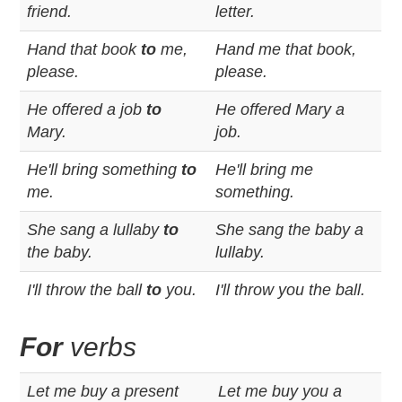
friend.
letter.
Hand that book
to
me,
Hand me that book,
please.
please.
He offered a job
to
He offered Mary a
Mary.
job.
He'll bring something
to
He'll bring me
me.
something.
She sang a lullaby
to
She sang the baby a
the baby.
lullaby.
I'll throw the ball
to
you.
I'll throw you the ball.
For
verbs
Let me buy a present
Let me buy you a