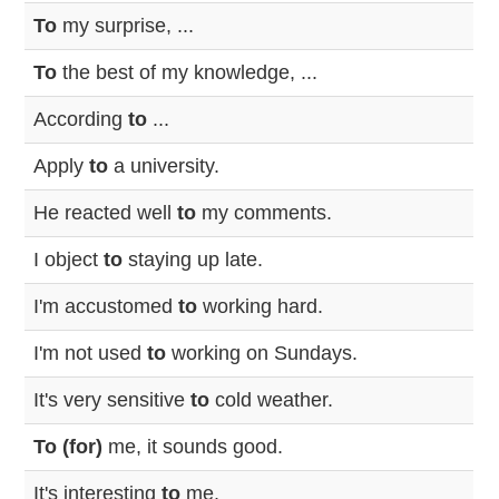
To
my surprise, ...
To
the best of my knowledge, ...
According
to
...
Apply
to
a university.
He reacted well
to
my comments.
I object
to
staying up late.
I'm accustomed
to
working hard.
I'm not used
to
working on Sundays.
It's very sensitive
to
cold weather.
To (for)
me, it sounds good.
It's interesting
to
me.